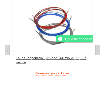
просу
Цена по запросу
Канал направляющий красный EWM d1,2-1,6 на
Кан
метры
Уточнить цену в 1 клик!