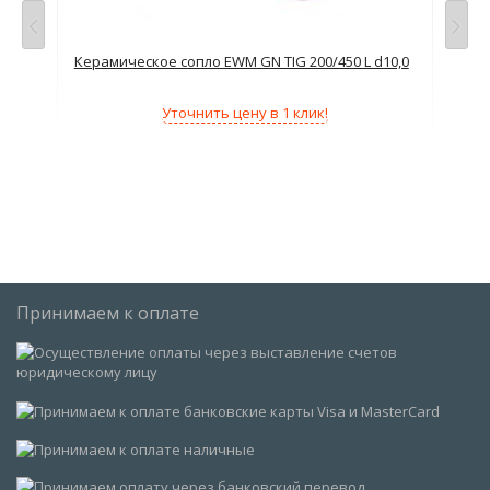
Керамическое сопло EWM GN TIG 200/450 L d10,0
Кер
Уточнить цену в 1 клик!
Принимаем к оплате