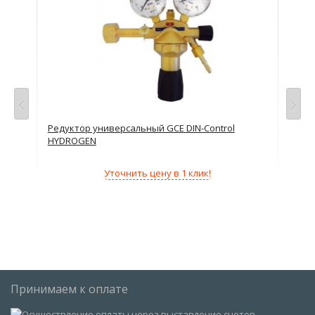
Редуктор универсальный GCE DIN-Control
Ред
HYDROGEN
NI
Уточнить цену в 1 клик!
Принимаем к оплате