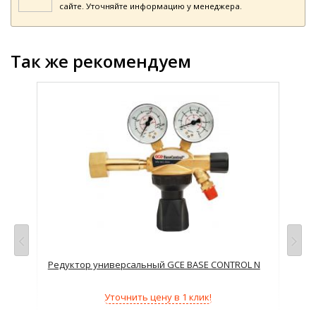
сайте. Уточняйте информацию у менеджера.
Так же рекомендуем
AC
Редуктор универсальный GCE BASE CONTROL N
Ред
Уточнить цену в 1 клик!