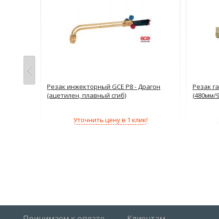
A
Резак инжекторный GCE P8 - Драгон
Резак г
(ацетилен, плавный сгиб)
(480мм/
!
Уточнить цену в 1 клик!
Принимаем к оплате
Клиентам