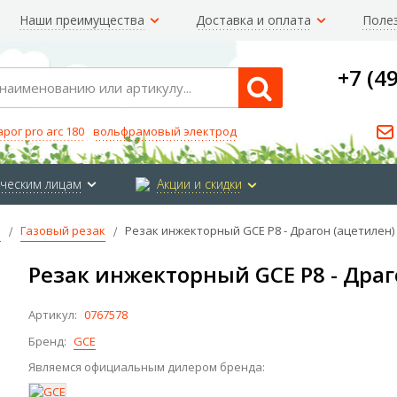
Наши преимущества
Доставка и оплата
Поле
+7 (4
Search
арог pro arc 180
вольфрамовый электрод
ческим лицам
Акции и скидки
е
Газовый резак
Резак инжекторный GCE P8 - Драгон (ацетилен)
Резак инжекторный GCE P8 - Драг
Артикул:
0767578
Бренд:
GCE
Являемся официальным дилером бренда: