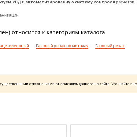
ьзуем УПД
и
автоматизированную систему контроля
расчетов!
анизаций!
лен) относится к категориям каталога
 ацетиленовый
Газовый резак по металлу
Газовый резак
есущественными отклонениями от описания, данного на сайте. Уточняйте и