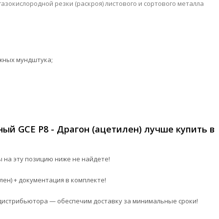
азокислородной резки (раскроя) листового и сортового металла
ужных мундштука;
ый GCE P8 - Драгон (ацетилен) лучше купить в
 на эту позицию ниже не найдете!
лен) + документация в комплекте!
истрибьютора — обеспечим доставку за минимальные сроки!