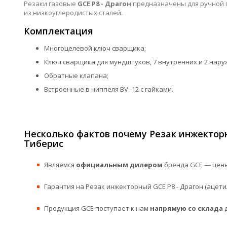
Резаки газовые
GCE P8 - Драгон
предназначены для ручной г
из низкоуглеродистых сталей.
Комплектация
Многоцелевой ключ сварщика;
Ключ сварщика для мундштуков, 7 внутренних и 2 нар
Обратные клапана;
Встроенные в ниппеля BV -12 с гайками.
Несколько фактов почему Резак инжекторн
Тиберис
Являемся
официальным дилером
бренда GCE — цены
Гарантия на Резак инжекторный GCE P8 - Драгон (ацети
Продукция GCE поступает к нам
напрямую со склада
д