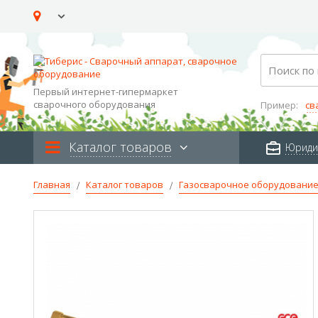
Skip
to
Content
Search
Первый интернет-гипермаркет
сварочного оборудования
Пример:
св
Каталог товаров
Юриди
Главная
Каталог товаров
Газосварочное оборудовани