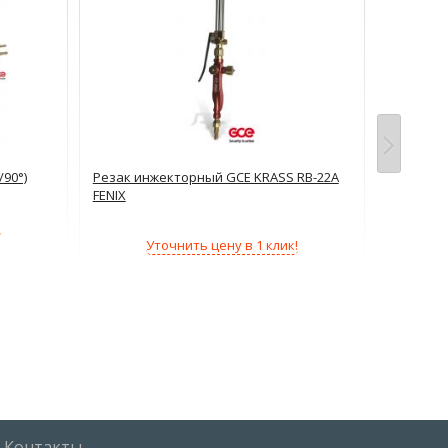
/90°)
Резак инжекторный GCE KRASS RB-22A
Резак ин
FENIX
(пропан)
!
Уточнить цену в 1 клик!
Контакты