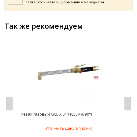
сайте. Уточняйте информацию у менеджера.
Так же рекомендуем
н)
Резак газовый GCE X 511 (855мм/90°)
Рез
пла
Уточнить цену в 1 клик!