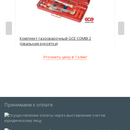
Комплект газосварочный GCE COMBI 2
Ком
(овальная рукоятка)
Уточнить цену в 1 клик!
Принимаем к оплате