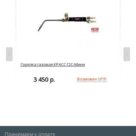
Горелка газовая КРАСС Г2С-Мини
Гор
3 450 р.
Возможен ОПТ!
Принимаем к оплате