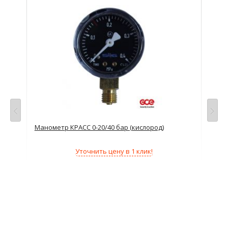
Манометр КРАСС 0-20/40 бар (кислород)
Ман
Уточнить цену в 1 клик!