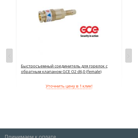
Быстросъемный соединитель для горелок с
Бло
обратным клапаном GCE O2 d6,0 (female)
Уточнить цену в 1 клик!
Принимаем к оплате