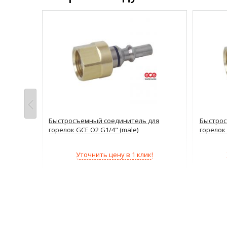
CE SP
Быстросъемный соединитель для
Быстрос
горелок GCE O2 G1/4" (male)
горелок 
!
Уточнить цену в 1 клик!