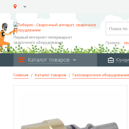
Skip
to
Content
Search
Первый интернет-гипермаркет
сварочного оборудования
Пример:
св
Каталог товаров
Юриди
Главная
Каталог товаров
Газосварочное оборудовани