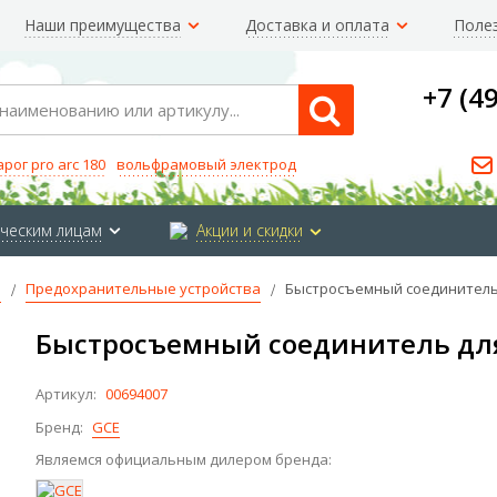
Наши преимущества
Доставка и оплата
Поле
+7 (4
Search
арог pro arc 180
вольфрамовый электрод
ческим лицам
Акции и скидки
е
Предохранительные устройства
Быстросъемный соединитель д
Быстросъемный соединитель для 
Артикул:
00694007
Бренд:
GCE
Являемся официальным дилером бренда: