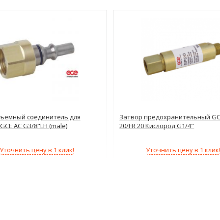
ъемный соединитель для
Затвор предохранительный GC
GCE AC G3/8"LH (male)
20/FR 20 Кислород G1/4"
Уточнить цену в 1 клик!
Уточнить цену в 1 клик