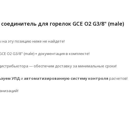
оединитель для горелок GCE O2 G3/8" (male)
 на эту позицию ниже не найдете!
E O2 G3/8" (male) + документация в комплекте!
истрибьютора — обеспечим доставку за минимальные сроки!
ьзуем УПД
и
автоматизированную систему контроля
расчетов!
анизаций!