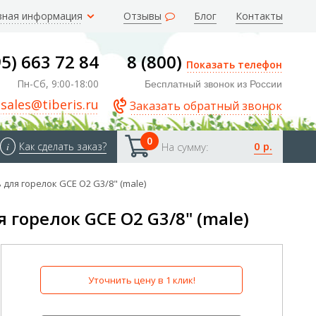
зная информация
Отзывы
Блог
Контакты
95) 663 72 84
8 (800)
Показать телефон
Пн-Сб, 9:00-18:00
Бесплатный звонок из России
sales@tiberis.ru
Заказать обратный звонок
0
0 р.
i
Как сделать заказ?
На сумму:
ля горелок GCE O2 G3/8" (male)
горелок GCE O2 G3/8" (male)
Уточнить цену в 1 клик!