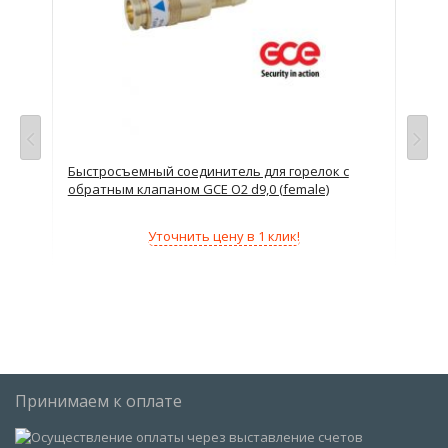
Быстросъемный соединитель для горелок с
Быс
обратным клапаном GCE O2 d9,0 (female)
AC 
Уточнить цену в 1 клик!
Принимаем к оплате