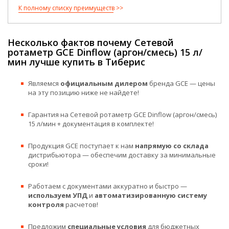
К полному списку преимуществ
Несколько фактов почему Сетевой
ротаметр GCE Dinflow (аргон/смесь) 15 л/
мин лучше купить в Тиберис
Являемся
официальным дилером
бренда GCE — цены
на эту позицию ниже не найдете!
Гарантия на Сетевой ротаметр GCE Dinflow (аргон/смесь)
15 л/мин + документация в комплекте!
Продукция GCE поступает к нам
напрямую со склада
дистрибьютора — обеспечим доставку за минимальные
сроки!
Работаем с документами аккуратно и быстро —
используем УПД
и
автоматизированную систему
контроля
расчетов!
Предложим
специальные условия
для бюджетных