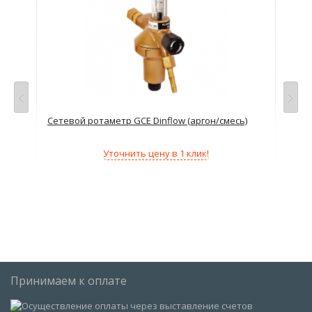
сь)
Сетевой ротаметр GCE Dinflow (аргон/смесь)
Сет
Уточнить цену в 1 клик!
Принимаем к оплате