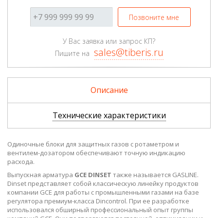
Позвоните мне
У Вас заявка или запрос КП?
sales@tiberis.ru
Пишите на
Описание
Технические характеристики
Одиночные блоки для защитных газов с ротаметром и
вентилeм-дозатором обеспечивают точную индикацию
расхода.
Выпускная арматура
GCE DINSET
также называется GASLINE.
Dinset представляет собой классическую линейку продуктов
компании GCE для работы с промышленными газами на базе
регулятора премиум-класса Dincontrol. При ее разработке
использовался обширный профессиональный опыт группы