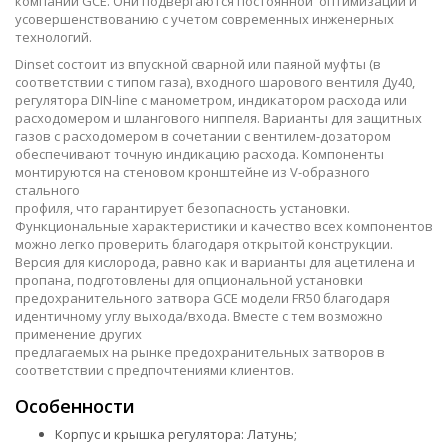
компаний GCE. Они подвергаются постоянной оптимизации и
усовершенствованию с учетом современных инженерных
технологий.
Dinset состоит из впускной сварной или паяной муфты (в
соответствии с типом газа), входного шарового вентиля Ду40,
регулятора DIN-line с манометром, индикатором расхода или
расходомером и шлангового ниппеля. Варианты для защитных
газов с расходомером в сочетании с вентилeм-дозатором
обеспечивают точную индикацию расхода. Компоненты
монтируются на стеновом кронштейне из V-образного
стального
профиля, что гарантирует безопасность установки.
Функциональные характеристики и качество всех компонентов
можно легко проверить благодаря открытой конструкции.
Версия для кислорода, равно как и варианты для ацетилена и
пропана, подготовлены для опциональной установки
предохранительного затвора GCE модели FR50 благодаря
идентичному углу выхода/входа. Вместе с тем возможно
применение других
предлагаемых на рынке предохранительных затворов в
соответствии с предпочтениями клиентов.
Особенности
Корпус и крышка регулятора: Латунь;