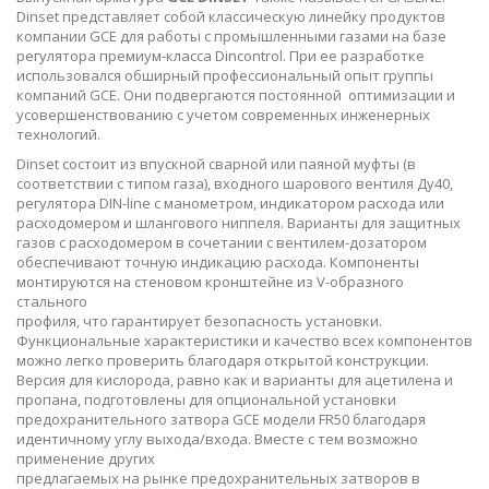
Dinset представляет собой классическую линейку продуктов
компании GCE для работы с промышленными газами на базе
регулятора премиум-класса Dincontrol. При ее разработке
использовался обширный профессиональный опыт группы
компаний GCE. Они подвергаются постоянной оптимизации и
усовершенствованию с учетом современных инженерных
технологий.
Dinset состоит из впускной сварной или паяной муфты (в
соответствии с типом газа), входного шарового вентиля Ду40,
регулятора DIN-line с манометром, индикатором расхода или
расходомером и шлангового ниппеля. Варианты для защитных
газов с расходомером в сочетании с вентилeм-дозатором
обеспечивают точную индикацию расхода. Компоненты
монтируются на стеновом кронштейне из V-образного
стального
профиля, что гарантирует безопасность установки.
Функциональные характеристики и качество всех компонентов
можно легко проверить благодаря открытой конструкции.
Версия для кислорода, равно как и варианты для ацетилена и
пропана, подготовлены для опциональной установки
предохранительного затвора GCE модели FR50 благодаря
идентичному углу выхода/входа. Вместе с тем возможно
применение других
предлагаемых на рынке предохранительных затворов в