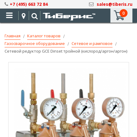
Skip
+7 (495) 663 72 84
sales@tiberis.ru
to
0
Content
Главная
Каталог товаров
Газосварочное оборудование
Сетевое и рамповое
Сетевой редуктор GCE Dinset тройной (кислород/аргон/аргон)