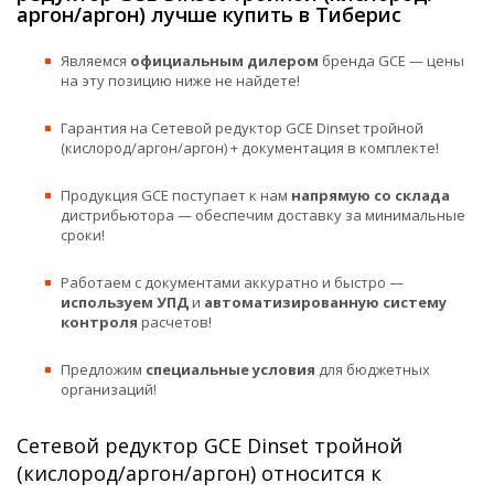
аргон/аргон) лучше купить в Тиберис
Являемся
официальным дилером
бренда GCE — цены
на эту позицию ниже не найдете!
Гарантия на Сетевой редуктор GCE Dinset тройной
(кислород/аргон/аргон) + документация в комплекте!
Продукция GCE поступает к нам
напрямую со склада
дистрибьютора — обеспечим доставку за минимальные
сроки!
Работаем с документами аккуратно и быстро —
используем УПД
и
автоматизированную систему
контроля
расчетов!
Предложим
специальные условия
для бюджетных
организаций!
Сетевой редуктор GCE Dinset тройной
(кислород/аргон/аргон) относится к