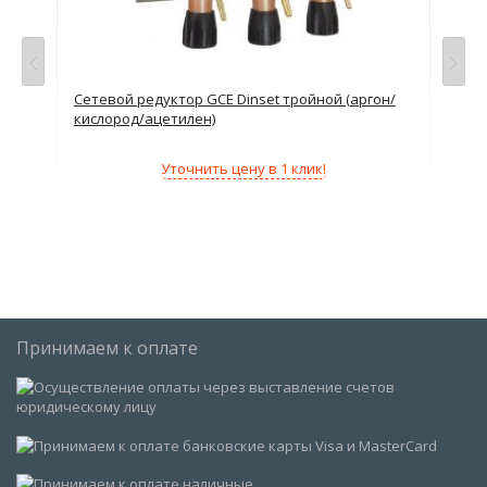
Сетевой редуктор GCE Dinset тройной (аргон/
Сет
кислород/ацетилен)
арг
Уточнить цену в 1 клик!
Принимаем к оплате