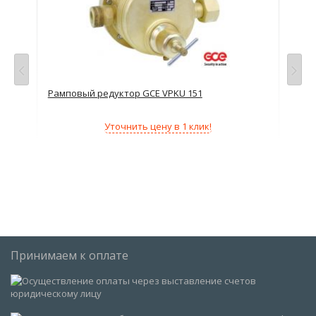
Рамповый редуктор GCE VPKU 151
Сет
(ки
Уточнить цену в 1 клик!
Принимаем к оплате