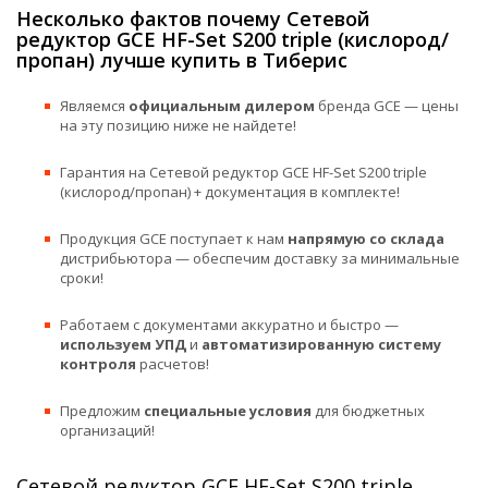
Несколько фактов почему Сетевой
редуктор GCE HF-Set S200 triple (кислород/
пропан) лучше купить в Тиберис
Являемся
официальным дилером
бренда GCE — цены
на эту позицию ниже не найдете!
Гарантия на Сетевой редуктор GCE HF-Set S200 triple
(кислород/пропан) + документация в комплекте!
Продукция GCE поступает к нам
напрямую со склада
дистрибьютора — обеспечим доставку за минимальные
сроки!
Работаем с документами аккуратно и быстро —
используем УПД
и
автоматизированную систему
контроля
расчетов!
Предложим
специальные условия
для бюджетных
организаций!
Сетевой редуктор GCE HF-Set S200 triple