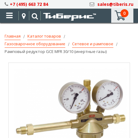
Skip
+7 (495) 663 72 84
sales@tiberis.ru
to
0
Content
Главная
Каталог товаров
Газосварочное оборудование
Сетевое и рамповое
Рамповый редуктор GCE MFR 30/10 (инертные газы)