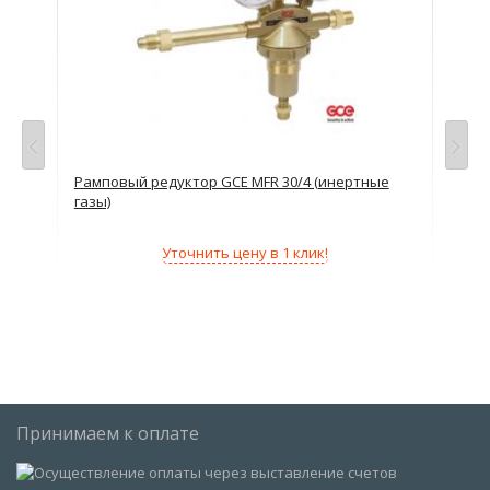
ые
Рамповый редуктор GCE MFR 30/4 (инертные
Рам
газы)
Уточнить цену в 1 клик!
Принимаем к оплате