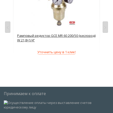
Рамповый редуктор GCE MR 60 200/50 (кислород)
Сет
W 21,8×1/4”
(ки
Уточнить цену в 1 клик!
Принимаем к оплате