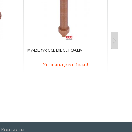
Мундштук GCE MIDGET (3-6мм)
Мундштук
100мм)
!
Уточнить цену в 1 клик!
Контакты