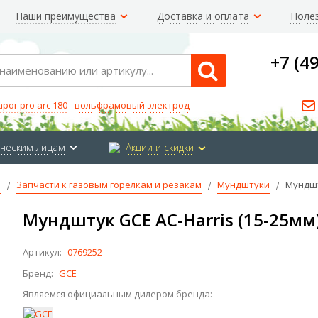
Наши преимущества
Доставка и оплата
Поле
+7 (4
Search
арог pro arc 180
вольфрамовый электрод
ческим лицам
Акции и скидки
е
Запчасти к газовым горелкам и резакам
Мундштуки
Мундшт
Мундштук GCE AC-Harris (15-25мм
Артикул:
0769252
Бренд:
GCE
Являемся официальным дилером бренда: