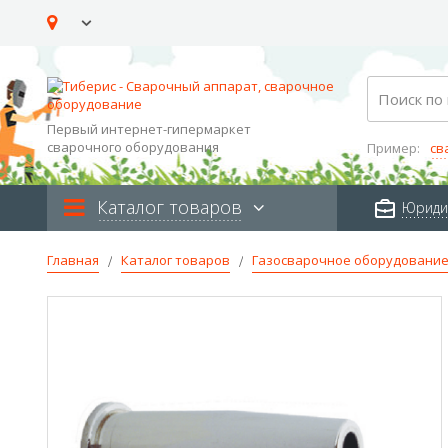
Skip
to
Content
Search
Первый интернет-гипермаркет
сварочного оборудования
Пример:
св
Каталог товаров
Юриди
Главная
Каталог товаров
Газосварочное оборудовани