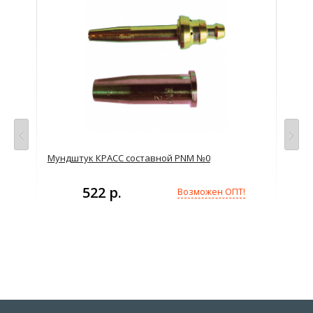
Мундштук КРАСС составной PNM №0
Му
522 р.
Возможен ОПТ!