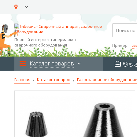
Skip
to
Content
Search
Первый интернет-гипермаркет
сварочного оборудования
Пример:
св
Каталог товаров
Юриди
Главная
Каталог товаров
Газосварочное оборудовани