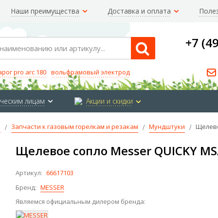
Наши преимущества
Доставка и оплата
Поле
+7 (4
Search
арог pro arc 180
вольфрамовый электрод
ческим лицам
Акции и скидки
е
Запчасти к газовым горелкам и резакам
Мундштуки
Щелево
Щелевое сопло Messer QUICKY MS
Артикул:
66617103
Бренд:
MESSER
Являемся официальным дилером бренда: