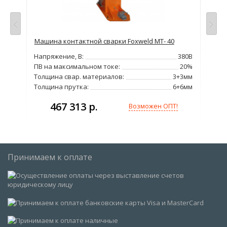
Машина контактной сварки Foxweld МТ- 40
Маш
Напряжение, В:
380В
Нап
380В
ПВ на максимальном токе:
20%
ПВ 
500А
Толщина свар. материалов:
3+3мм
Тол
Толщина прутка:
6+6мм
Тол
467 313 р.
Возможен ОПТ!
Принимаем к оплате