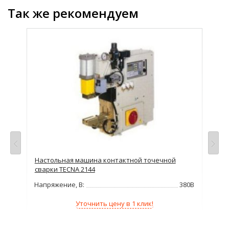
Так же рекомендуем
Настольная машина контактной точечной
На
сварки TECNA 2144
сва
380В
Напряжение, В:
380В
Нап
Уточнить цену в 1 клик!