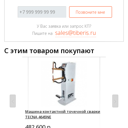
Позвоните мне
У Вас заявка или запрос КП?
sales@tiberis.ru
Пишите на
С этим товаром покупают
рки
Машина контактной точечной сварки
Маш
TECNA 4645NE
TEC
482 600 р.
65