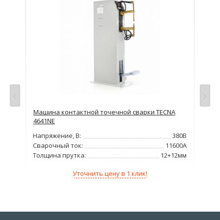
Машина контактной точечной сварки TECNA
Маш
4641NE
464
380В
Напряжение, В:
380В
Нап
600А
Сварочный ток:
11600А
Сва
0мм
Толщина прутка:
12+12мм
Тол
Уточнить цену в 1 клик!