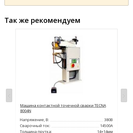
Так же рекомендуем
Машина контактной точечной сварки TECNA
Маш
8004N
466
380В
Напряжение, В:
380В
Нап
000А
Сварочный ток:
14500А
Сва
4мм
Толщина прутка:
14+14мм
Тол