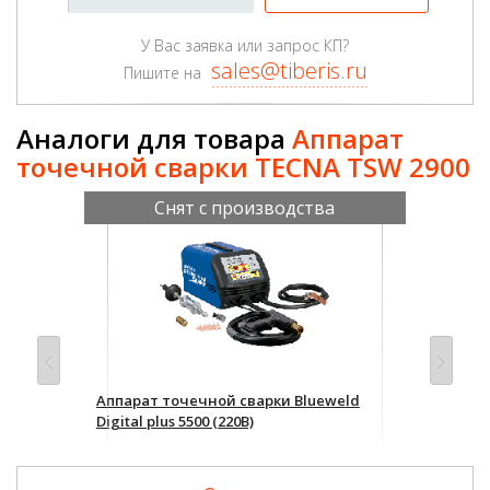
У Вас заявка или запрос КП?
sales@tiberis.ru
Пишите на
Аналоги для товара
Аппарат
точечной сварки TECNA TSW 2900
Снят с производства
TS
Аппарат точечной сварки Blueweld
Апп
Digital plus 5500 (220В)
260
Уточнить цену и наличие
Уто