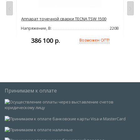
us
Аппарат точечной сварки TECNA TSW 1500
Апп
Напряжение, В:
220В
Нап
380В
386 100 р.
000А
Возможен ОПТ!
3мм
Принимаем к оплате