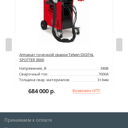
просу
s
Аппарат точечной сварки Telwin DIGITAL
Апп
SPOTTER 9000
Нап
380В
Напряжение, В:
380В
Сва
000А
Сварочный ток:
7000А
Тол
3мм
Толщина свар. материалов:
3+3мм
684 000 р.
Возможен ОПТ!
Принимаем к оплате