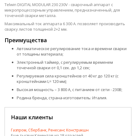
Telwin DIGITAL MODULAR 230 230V - сварочный аппарат с
микропроцессорным управлением, предназначенный, для
точечной сварки металла.
Максимальный ток аппарата 6 300 А. позволяет производить
сварку листов толщиной 2+2 мм.
Преимущества
Автоматическое регулирование тока и времени сварки
от толщины материала;
Электронный таймер, с регулируемым временем
точечной сварки от 0,1 сек. до 1,2 сек;
Регулируемая сила кронштейнов от 40 кг до 120 кг (с
кронштейнами L= 120 мм);
Высокая мощность – 3 800 А, с питанием от сети - 230В;
Родина бренда, страна-изготовитель: Италия.
Наши клиенты
Газпром, Сбербанк, Ренесанс Констракшн
Еще тысячи Клиентов из 18 отраслей