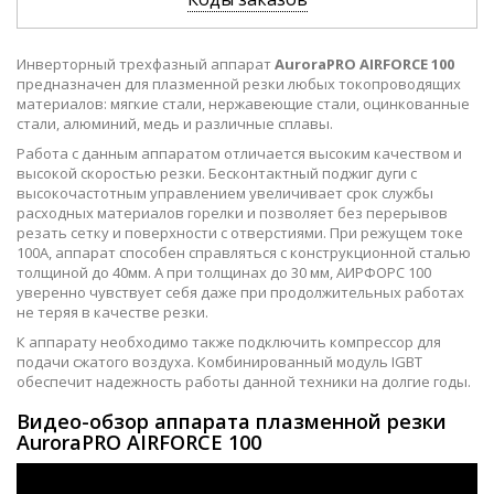
Инверторный трехфазный аппарат
AuroraPRO AIRFORCE 100
предназначен для плазменной резки любых токопроводящих
материалов: мягкие стали, нержавеющие стали, оцинкованные
стали, алюминий, медь и различные сплавы.
Работа с данным аппаратом отличается высоким качеством и
высокой скоростью резки. Бесконтактный поджиг дуги с
высокочастотным управлением увеличивает срок службы
расходных материалов горелки и позволяет без перерывов
резать сетку и поверхности с отверстиями. При режущем токе
100А, аппарат способен справляться с конструкционной сталью
толщиной до 40мм. А при толщинах до 30 мм, АИРФОРС 100
уверенно чувствует себя даже при продолжительных работах
не теряя в качестве резки.
К аппарату необходимо также подключить компрессор для
подачи сжатого воздуха. Комбинированный модуль IGBT
обеспечит надежность работы данной техники на долгие годы.
Видео-обзор аппарата плазменной резки
AuroraPRO AIRFORCE 100