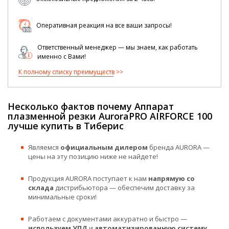
Оперативная реакция на все ваши запросы!
Ответственный менеджер — мы знаем, как работать
именно с Вами!
К полному списку преимуществ
Несколько фактов почему Аппарат
плазменной резки AuroraPRO AIRFORCE 100
лучше купить в Тиберис
Являемся
официальным дилером
бренда AURORA —
цены на эту позицию ниже не найдете!
Продукция AURORA поступает к нам
напрямую со
склада
дистрибьютора — обеспечим доставку за
минимальные сроки!
Работаем с документами аккуратно и быстро —
используем УПД
и
автоматизированную систему