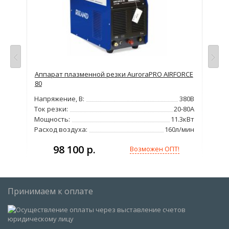
Аппарат плазменной резки AuroraPRO AIRFORCE
Апп
80
Bes
380В
Напряжение, В:
380В
Нап
2мм
Ток резки:
20-80А
Тол
1кВт
Мощность:
11.3кВт
Мо
100А
Расход воздуха:
160л/мин
Рас
98 100 р.
Возможен ОПТ!
Принимаем к оплате