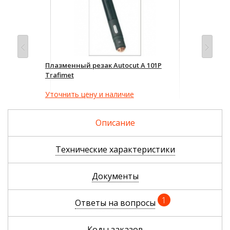
Плазменный резак Autocut A 101P
Пла
Trafimet
Tra
Уточнить цену и наличие
Уто
Описание
Технические характеристики
Документы
1
Ответы на вопросы
Коды заказов