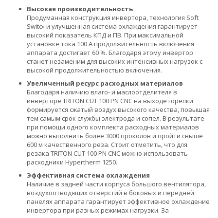
Высокая производительность
Продуманная конструкция инвертора, технология Soft
Switc» и улучшенная система охлаждения гарантирует
высокий показатель КПД и ПВ. При максимальной
установке тока 100 А продолжительность включения
аппарата достигает 60 %. Благодаря этому инвертор
станет незаменим для высоких интенсивных нагрузок с
высокой продолжительностью включения.
Увеличенный ресурс расходных материалов
Благодаря наличию влаго- и маслоотделителя в
инверторе TRITON CUT 100 PN CNC на выходе горелки
формируется сжатый воздух высокого качества, повышая
тем самым срок службы электрода и сопел. В результате
при помощи одного комплекта расходных материалов
можно выполнить более 3000 проколов и пройти свыше
600 м качественного реза. Стоит отметить, что для
резака TRITON CUT 100 PN CNC можно использовать
расходники Hypertherm 1250.
Эффективная система охлаждения
Наличие в задней части корпуса большого вентилятора,
воздухоотводящих отверстий в боковых и передней
панелях аппарата гарантирует эффективное охлаждение
инвертора при разных режимах нагрузки. За