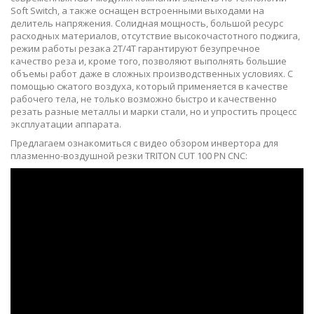
Soft Switch, а также оснащен встроенными выходами на
делитель напряжения. Солидная мощность, большой ресурс
расходных материалов, отсутствие высокочастотного поджига,
режим работы резака 2Т/4Т гарантируют безупречное
качество реза и, кроме того, позволяют выполнять большие
объемы работ даже в сложных производственных условиях. С
помощью сжатого воздуха, который применяется в качестве
рабочего тела, не только возможно быстро и качественно
резать разные металлы и марки стали, но и упростить процесс
эксплуатации аппарата.
Предлагаем ознакомиться с видео обзором инвертора для
плазменно-воздушной резки TRITON CUT 100 PN CNC: