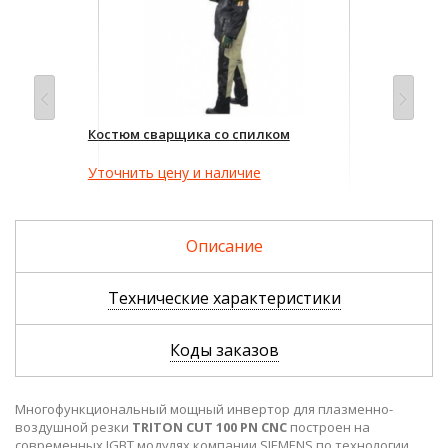
Костюм сварщика со спилком
Кра
47
Уточнить цену и наличие
Описание
Технические характеристики
Коды заказов
Многофункциональный мощный инвертор для плазменно-
воздушной резки
TRITON CUT 100 PN CNC
построен на
современных IGBT модулях компании SIEMENS по технологии