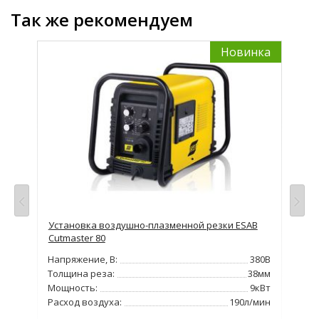
Так же рекомендуем
Новинка
MA
Установка воздушно-плазменной резки ESAB
Уст
Cutmaster 80
PRO
220В
Напряжение, В:
380В
Нап
60А
Толщина реза:
38мм
Тол
9кВт
Мощность:
9кВт
Мо
Расход воздуха:
190л/мин
Рас