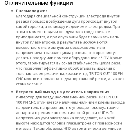
Отличительные функции
Пневмоподжиг
Благодаря специальной конструкции электрода внутри
резака процесс возбуждения дуги происходит внутри
самой горелки, а не между изделием и электродом. При
этом в момент подачи воздуха электрод в резаке
приподнимется, а при опускании будет замыкать цепь
внутри плазматрона. В результате исключаются
высокочастотные импульсы с высоковольтным
напряжением в начале цикла розжига, которые могут
делать наводку или помехи оборудованию с ЧПУ. Кроме
этого, гарантируется высокая стабильность цикла реза,
что позволяет эффективно обрабатывать изделия с
толстым слоем ржавчины, краски и т.д. TRITON CUT 100 PN
CNC можно использовать для портальной резки, а также в
станках с ЧПУ.
Встроенный выход на делитель напряжения
Инвертор для воздушно-плазменной резки TRITON CUT
100 PN CNC отличается наличием наличием клемм выхода
на делитель напряжения, что упрощает эксплуатацию
аппарата в режиме автоматической резки с ЧПУ. По
напряжению дуги электроника определяет, на какой
высоте находится головка плазматрона от поверхности
металла. Таким образом, ЧПУ автоматически регулирует