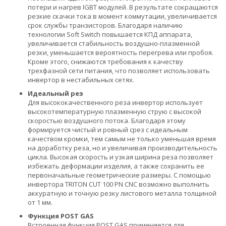
потери и нагрев IGBT модулей. В результате сокращаются
резкие скачки тока в момент коммутации, увеличивается
срок службы транзисторов. Благодаря наличию
технологии Soft Switch повышается КПД аппарата,
увеличивается стабильность воздушно-плазменной
резки, уменьшается вероятность перегрева или пробоя.
Кроме этого, снижаются требования к качеству
трехфазной сети питания, что позволяет использовать
инвертор в нестабильных сетях.
Идеальный рез
Для высококачественного реза инвертор использует
высокотемпературную плазменную струю с высокой
скоростью воздушного потока. Благодаря этому
формируется чистый и ровный срез с идеальным
качеством кромки, тем самым не только уменьшая время
на доработку реза, но и увеличивая производительность
цикла. Высокая скорость и узкая ширина реза позволяет
избежать деформации изделия, а также сохранить ее
первоначальные геометрические размеры. С помощью
инвертора TRITON CUT 100 PN CNC возможно выполнить
аккуратную и точную резку листового металла толщиной
от 1 мм.
Функция POST GAS
Встроенная функция POST GAS применяется для