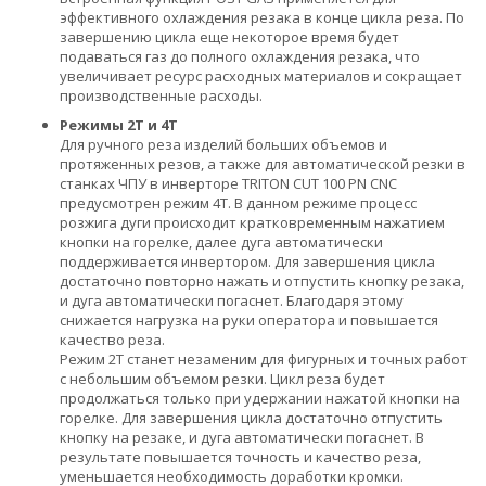
эффективного охлаждения резака в конце цикла реза. По
завершению цикла еще некоторое время будет
подаваться газ до полного охлаждения резака, что
увеличивает ресурс расходных материалов и сокращает
производственные расходы.
Режимы 2Т и 4Т
Для ручного реза изделий больших объемов и
протяженных резов, а также для автоматической резки в
станках ЧПУ в инверторе TRITON CUT 100 PN CNC
предусмотрен режим 4Т. В данном режиме процесс
розжига дуги происходит кратковременным нажатием
кнопки на горелке, далее дуга автоматически
поддерживается инвертором. Для завершения цикла
достаточно повторно нажать и отпустить кнопку резака,
и дуга автоматически погаснет. Благодаря этому
снижается нагрузка на руки оператора и повышается
качество реза.
Режим 2Т станет незаменим для фигурных и точных работ
с небольшим объемом резки. Цикл реза будет
продолжаться только при удержании нажатой кнопки на
горелке. Для завершения цикла достаточно отпустить
кнопку на резаке, и дуга автоматически погаснет. В
результате повышается точность и качество реза,
уменьшается необходимость доработки кромки.