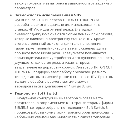
высоту головки плазматрона в зависимости от заданных
параметров.
Возможность использования в ЧПУ
Функциональный инвертор TRITON CUT 100 PN CNC
разрабатывался специально для использования в
станках ЧПУ или для ручной резки. Благодаря
пневмоподжигу исключаются любые помехи при розжиге,
которые влияют на электронику станка с ЧПУ. Кроме
этого, встроенный выход на делитель напряжения
гарантирует полный контроль за напряжением дуги в
процессе всего цикла реза. В результате повышается
производительность устройства и его функциональность,
улучшается качество реза, снижается время,
затраченное на доработку кромок. Инвертор TRITON CUT
100 PN CNC поддерживает работу с резаками разного
типа для автоматический резки в станках с ЧПУ. При этом
толщина обрабатываемого металла может
варьироваться в диапазоне от 1 мм до 35 мм.
Технология Soft Switch
В модульной конструкции инвертора силовая часть
представлена современными IGBT транзисторами фирмы
SIEMENS, которые собраны по технологии Soft Switch. В
процессе работы коммутация транзисторов происходит с
небольшим сдвигом фаз, многократно снижая тепловые