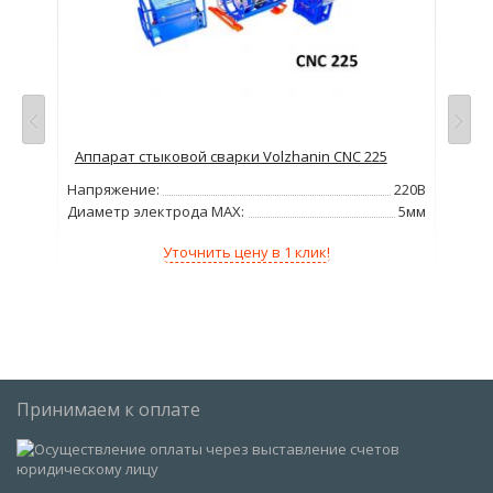
00
Аппарат стыковой сварки Volzhanin CNC 225
Апп
5мм
Напряжение:
220В
Диа
Диаметр электрода MAX:
5мм
Уточнить цену в 1 клик!
Принимаем к оплате