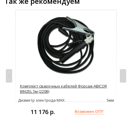
Так же рекомендуем
Комплект сварочных кабелей Форсаж-ABICOR
Ком
BINZEL 5м (220В)
BIN
380В
Диаметр электрода MAX:
5мм
Диа
315А
7кВт
11 176 р.
Возможен ОПТ!
14кг