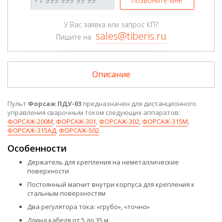
Позвоните мне
У Вас заявка или запрос КП?
sales@tiberis.ru
Пишите на
Описание
Пульт
Форсаж ПДУ-03
предназначен для дистанционного
управления сварочным током следующих аппаратов:
ФОРСАЖ-200М
,
ФОРСАЖ-301
,
ФОРСАЖ-302
,
ФОРСАЖ-315M
,
ФОРСАЖ-315АД
,
ФОРСАЖ-502
.
Особенности
Держатель для крепления на неметаллические
поверхности
Постоянный магнит внутри корпуса для крепления к
стальным поверхностям
Два регулятора тока: «грубо», «точно»
Длина кабеля от 5 до 35 м