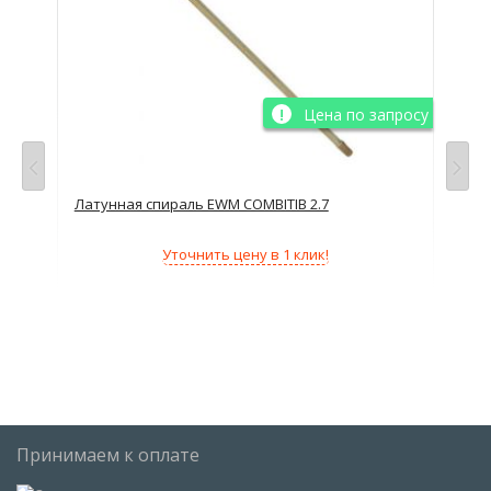
просу
Цена по запросу
d2,4
Латунная спираль EWM COMBITIB 2.7
Кан
те
Уточнить цену в 1 клик!
Принимаем к оплате