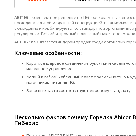
ABITIG
– комплексное решение по TIG горелокам, выгодно о
последовательной модульной конструкцией. В зависимости 
охлаждение и комбинируются со стандартной эргономичной 
регулировки. Гибкий и прочный шланговый пакет с возможн
ABITIG 18 SC
является лидером продаж среди аргоновых гор
Ключевые особенности:
Короткое шаровое соединение рукоятки и кабельного
идеальное управление.
Легкий и гибкий кабельный пакет с возможностью мод
источникам питания TIG.
Запасные части соответствуют мировому стандарту.
Несколько фактов почему Горелка Abicor Bi
Тиберис
Продукция ABICOR BINZEL поступает к нам
напрямую со