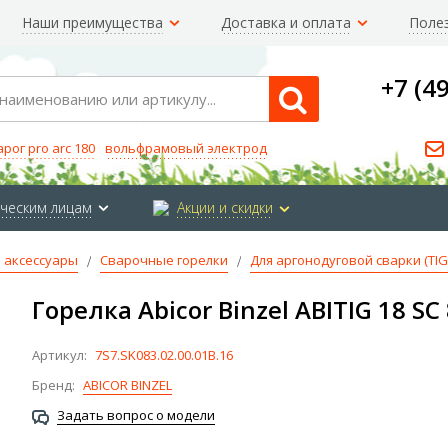
Наши преимущества
Доставка и оплата
Поле
+7 (4
Search
арог pro arc 180
вольфрамовый электрод
ческим лицам
Акции и скидки
 аксессуары
Сварочные горелки
Для аргонодуговой сварки (TIG
Горелка Abicor Binzel ABITIG 18 SC
Артикул:
7S7.SK083.02.00.01В.16
Бренд:
ABICOR BINZEL
Задать вопрос о модели