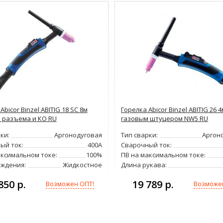
Abicor Binzel ABITIG 18 SC 8м
Горелка Abicor Binzel ABITIG 26 4
з разъема и КО RU
газовым штуцером NW5 RU
ки:
Аргонодуговая
Тип сварки:
Аргон
ый ток:
400А
Сварочный ток:
аксимальном токе:
100%
ПВ на максимальном токе:
аждения:
Жидкостное
Длина рукава:
850 р.
19 789 р.
Возможен ОПТ!
Возможе