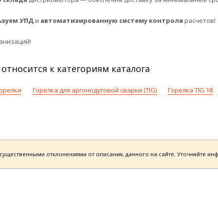
ьзуем УПД
и
автоматизированную систему контроля
расчетов!
анизаций!
КО относится к категориям каталога
орелки
Горелка для аргонодуговой сварки (TIG)
Горелка TIG 18
есущественными отклонениями от описания, данного на сайте. Уточняйте и