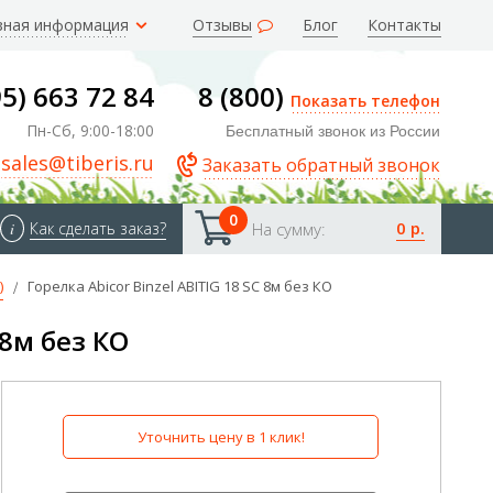
зная информация
Отзывы
Блог
Контакты
95) 663 72 84
8 (800)
Показать телефон
Пн-Сб, 9:00-18:00
Бесплатный звонок из России
sales@tiberis.ru
Заказать обратный звонок
0
0 р.
i
Как сделать заказ?
На сумму:
)
Горелка Abicor Binzel ABITIG 18 SC 8м без КО
 8м без КО
Уточнить цену в 1 клик!