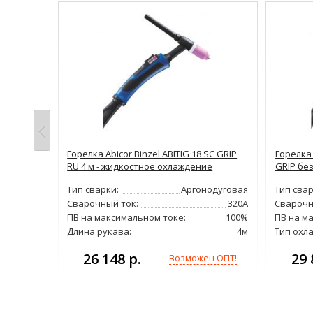
4м GRIP
Горелка Abicor Binzel ABITIG 18 SC GRIP
Горелка 
RU 4 м - жидкостное охлаждение
GRIP бе
одуговая
Тип сварки:
Аргонодуговая
Тип свар
180А
Сварочный ток:
320А
Сварочн
35%
ПВ на максимальном токе:
100%
ПВ на м
4м
Длина рукава:
4м
Тип охл
26 148 р.
29 
н ОПТ!
Возможен ОПТ!