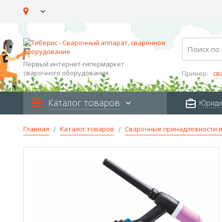
Skip
to
Content
Search
Первый интернет-гипермаркет
сварочного оборудования
Пример:
св
Каталог товаров
Юриди
Главная
Каталог товаров
Сварочные принадлежности и