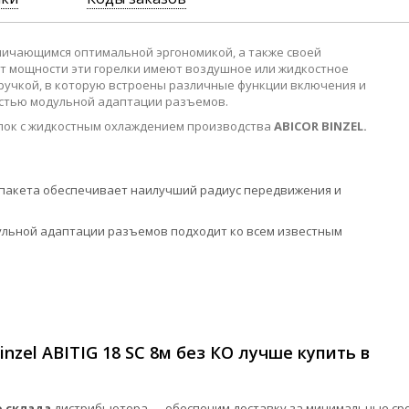
тличающимся оптимальной эргономикой, а также своей
от мощности эти горелки имеют воздушное или жидкостное
ручкой, в которую встроены различные функции включения и
остью модульной адаптации разъемов.
елок с жидкостным охлаждением производства
ABICOR BINZEL.
 пакета обеспечивает наилучший радиус передвижения и
ульной адаптации разъемов подходит ко всем известным
nzel ABITIG 18 SC 8м без КО лучше купить в
 склада
дистрибьютора — обеспечим доставку за минимальные сро