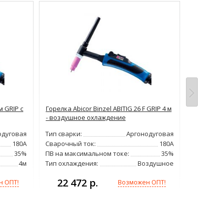
м GRIP с
Горелка Abicor Binzel ABITIG 26 F GRIP 4 м
Горелка A
- воздушное охлаждение
UP-DOWN
одуговая
Тип сварки:
Аргонодуговая
Тип свар
180А
Сварочный ток:
180А
Сварочн
35%
ПВ на максимальном токе:
35%
ПВ на ма
4м
Тип охлаждения:
Воздушное
Тип охла
22 472 р.
н ОПТ!
Возможен ОПТ!