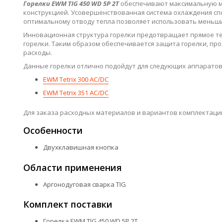
Горелки EWM TIG 450 WD 5P 2T
обеспечивают максимальную мо
конструкцией. Усовершенствованная система охлаждения спо
оптимальному отводу тепла позволяет использовать меньш
Инновационная структура горелки предотвращает прямое те
горелки. Таким образом обеспечивается защита горелки, про
расходы.
Данные горелки отлично подойдут для следующих аппаратов
EWM Tetrix 300 AC/DC
EWM Tetrix 351 AC/DC
Для заказа расходных материалов и вариантов комплектаци
Особенности
Двухклавишная кнопка
Области применения
Аргонодуговая сварка TIG
Комплект поставки
Горелка EWM TIG 450 WD 5P 2T