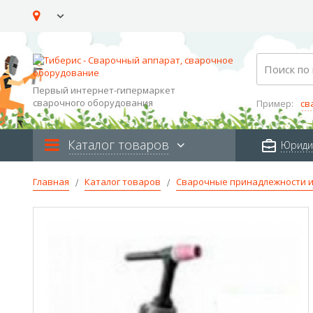
Skip
to
Content
Search
Первый интернет-гипермаркет
сварочного оборудования
Пример:
св
Каталог товаров
Юриди
Главная
Каталог товаров
Сварочные принадлежности и