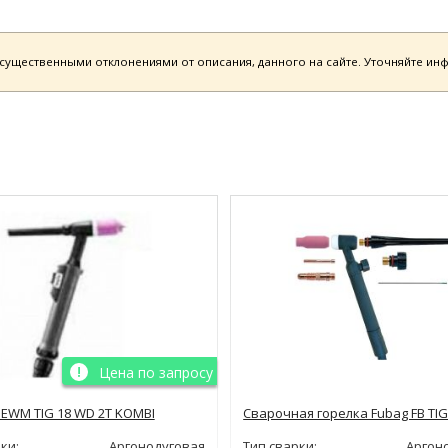
есущественными отклонениями от описания, данного на сайте. Уточняйте и
Цена по запросу
 EWM TIG 18 WD 2T KOMBI
Сварочная горелка Fubag FB TIG
ки:
Аргонодуговая
Тип сварки:
Аргон