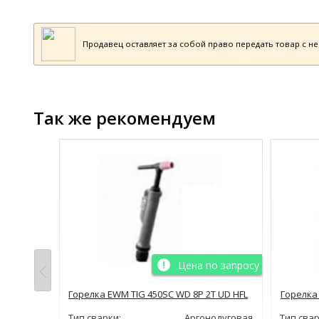
Продавец оставляет за собой право передать товар с н
Так же рекомендуем
Цена по запросу
Горелка EWM TIG 450SC WD 8P 2T UD HFL
Горелка
Тип сварки:
Аргонодуговая
Тип свар