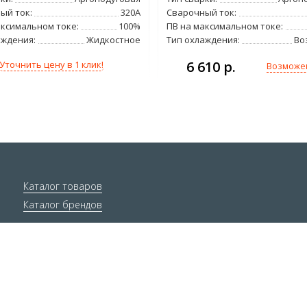
ый ток:
320А
Сварочный ток:
аксимальном токе:
100%
ПВ на максимальном токе:
аждения:
Жидкостное
Тип охлаждения:
Во
6 610 р.
Уточнить цену в 1 клик!
Возможе
Каталог товаров
Каталог брендов
Инфо-материалы
Ответы экспертов
Статьи