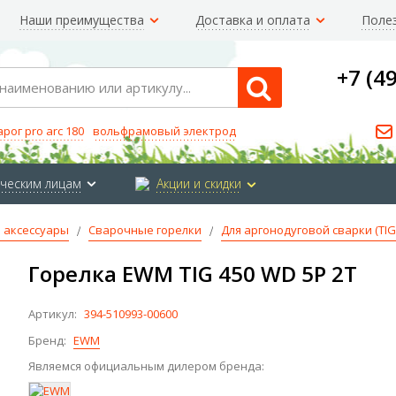
Наши преимущества
Доставка и оплата
Поле
+7 (4
Search
арог pro arc 180
вольфрамовый электрод
ческим лицам
Акции и скидки
 аксессуары
Сварочные горелки
Для аргонодуговой сварки (TIG
Горелка EWM TIG 450 WD 5P 2T
Артикул:
394-510993-00600
Бренд:
EWM
Являемся официальным дилером бренда: