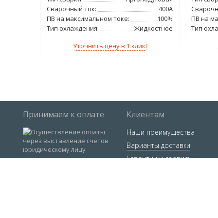
одуговая
Сварочный ток:
400А
Сварочн
320А
ПВ на максимальном токе:
100%
ПВ на м
100%
Тип охлаждения:
Жидкостное
Тип охл
дкостное
Уточнить цену в 1 клик!
н ОПТ!
Принимаем к оплате
Клиентам
Наши преимущества
Варианты доставки
Гарантии и сервисы
Мы в социальных сетях