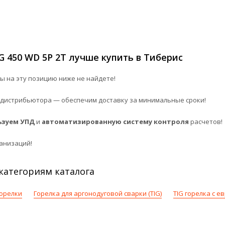
 450 WD 5P 2T лучше купить в Тиберис
 на эту позицию ниже не найдете!
дистрибьютора — обеспечим доставку за минимальные сроки!
ьзуем УПД
и
автоматизированную систему контроля
расчетов!
анизаций!
 категориям каталога
орелки
Горелка для аргонодуговой сварки (TIG)
TIG горелка с 