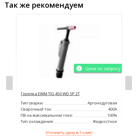
Так же рекомендуем
Цена по запросу
Горелка EWM TIG 450 WD 5P 2T
Гор
Тип сварки:
Аргонодуговая
Тип
овая
Сварочный ток:
400А
Сва
250А
ПВ на максимальном токе:
100%
ПВ 
00%
Тип охлаждения:
Жидкостное
Тип
ное
Уточнить цену в 1 клик!