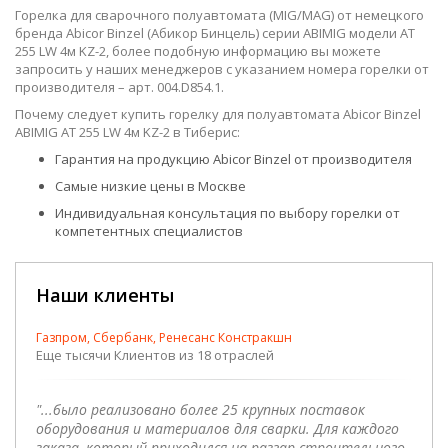
Горелка для сварочного полуавтомата (MIG/MAG) от немецкого
бренда Abicor Binzel (Абикор Бинцель) серии ABIMIG модели AT
255 LW 4м KZ-2, более подобную информацию вы можете
запросить у наших менеджеров с указанием номера горелки от
производителя – арт. 004.D854.1.
Почему следует купить горелку для полуавтомата Abicor Binzel
ABIMIG AT 255 LW 4м KZ-2 в Тиберис:
Гарантия на продукцию Abicor Binzel от производителя
Самые низкие цены в Москве
Индивидуальная консультация по выбору горелки от
компетентных специалистов
Наши клиенты
Газпром, Сбербанк, Ренесанс Констракшн
Еще тысячи Клиентов из 18 отраслей
"...было реализовано более 25 крупных поставок
оборудования и материалов для сварки. Для каждого
заказа, который приходился на разгар строительного