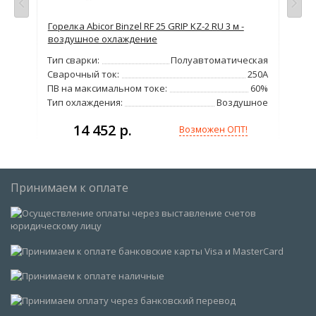
Горелка Abicor Binzel RF 25 GRIP KZ-2 RU 3 м -
Гор
воздушное охлаждение
Тип
кая
Тип сварки:
Полуавтоматическая
Сва
360А
Сварочный ток:
250А
ПВ 
60%
ПВ на максимальном токе:
60%
Тип
ное
Тип охлаждения:
Воздушное
14 452 р.
Возможен ОПТ!
Принимаем к оплате