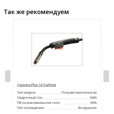
Так же рекомендуем
Горелка Plus 14 Trafimet
Гор
жид
зка
Тип сварки:
Полуавтоматическая
Тип
80А
Сварочный ток:
160А
Сва
60%
ПВ на максимальном токе:
60%
ПВ 
ное
Тип охлаждения:
Воздушное
Тип