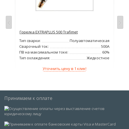
Горелка EXTRAPLUS 500 Trafimet
Гор
кая
Тип сварки:
Полуавтоматическая
Тип
230А
Сварочный ток:
500А
Сва
60%
ПВ на максимальном токе:
60%
ПВ 
ное
Тип охлаждения:
Жидкостное
Тип
Уточнить цену в 1 клик!
Принимаем к оплате