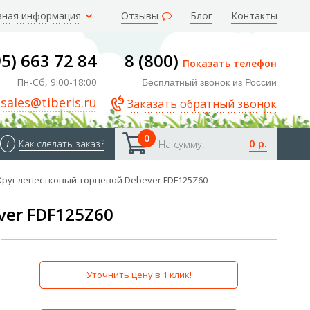
зная информация
Отзывы
Блог
Контакты
95) 663 72 84
8 (800)
Показать телефон
Пн-Сб, 9:00-18:00
Бесплатный звонок из России
sales@tiberis.ru
Заказать обратный звонок
0
0 р.
i
Как сделать заказ?
На сумму:
Круг лепестковый торцевой Debever FDF125Z60
ver FDF125Z60
Уточнить цену в 1 клик!