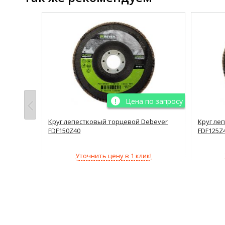
о запросу
Цена по запросу
0229S
Круг лепестковый торцевой Debever
Круг ле
FDF150Z40
FDF125Z
!
Уточнить цену в 1 клик!