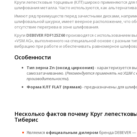
Круги лепестковые торцевые (КЛТ) широко применяются для
шлифования металла. Часто используются, как альтернатива
Имеют ряд преимуществ перед зачистными дисками, например
шлифовальной шкурки, имеет веерное расположение, что обе
отсутствие перегрева в зоне шлифования.
Круги
DEBEVER FDF125Z60
производятся с использованием в
«VSM AG», выполненного на специальной основе с разным ти
вибрацию при работе и обеспечивать равномерное шлифова
Особенности
Тип зерна Zn (оксид циркония)
- характеризуется в
самозатачиванию. (
Рекомендуется применять на УШМ с 
производительности
).
Форма КЛТ FLAT (прямая)
- предназначены для шлифо
Несколько фактов почему Круг лепестковы
Тиберис
Являемся
официальным дилером
бренда DEBEVER — 