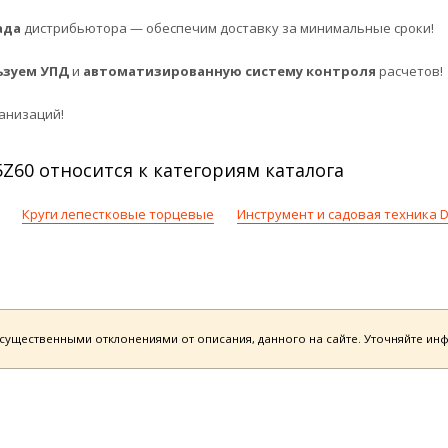
ада
дистрибьютора — обеспечим доставку за минимальные сроки!
ьзуем УПД
и
автоматизированную систему контроля
расчетов!
анизаций!
Z60 относится к категориям каталога
Круги лепестковые торцевые
Инструмент и садовая техника 
есущественными отклонениями от описания, данного на сайте. Уточняйте и