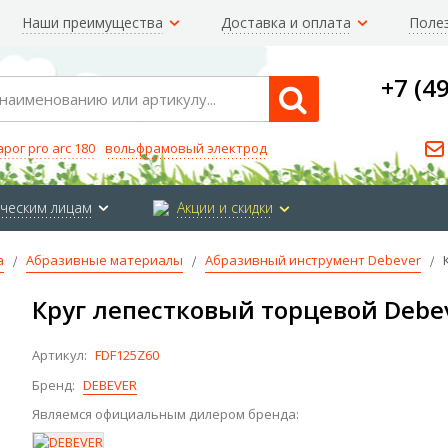
Наши преимущества
Доставка и оплата
Поле
+7 (4
Search
арог pro arc 180
вольфрамовый электрод
ческим лицам
Акции и скидки
а
Абразивные материалы
Абразивный инструмент Debever
Круг лепестковый торцевой Debe
Артикул:
FDF125Z60
Бренд:
DEBEVER
Являемся официальным дилером бренда: