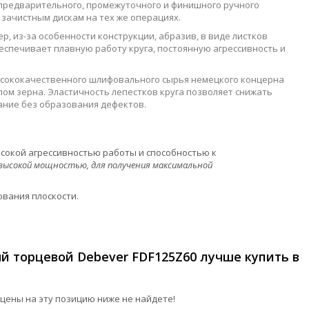
 предварительного, промежуточного и финишного ручного
 зачистным дискам на тех же операциях.
, из-за особенности конструкции, абразив, в виде листков
спечивает плавную работу круга, постоянную агрессивность и
ысококачественного шлифовального сырья немецкого концерна
пом зерна. Эластичность лепестков круга позволяет снижать
ние без образования дефектов.
ысокой агрессивностью работы и способностью к
высокой мощностью, для получения максимальной
вания плоскости.
й торцевой Debever FDF125Z60 лучше купить в
цены на эту позицию ниже не найдете!