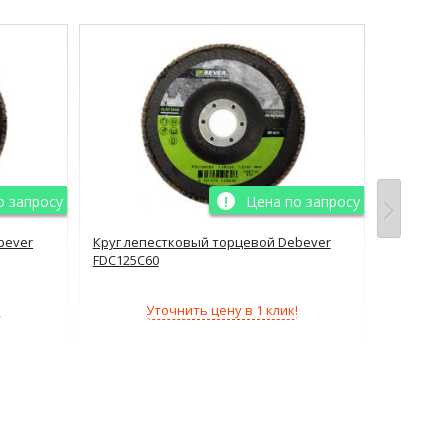
о запросу
Цена по запросу
bever
Круг лепестковый торцевой Debever
Круг леп
FDC125C60
FDF125Al
!
Уточнить цену в 1 клик!