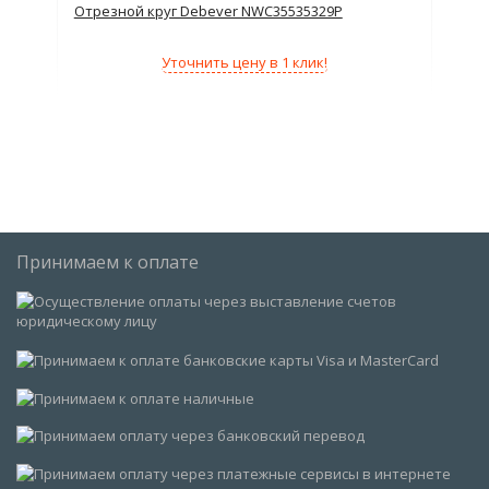
Отрезной круг Debever NWC35535329P
Отр
Уточнить цену в 1 клик!
Принимаем к оплате