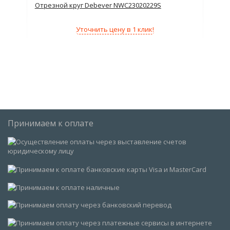
Z40
Отрезной круг Debever NWC23020229S
Отр
Уточнить цену в 1 клик!
Принимаем к оплате