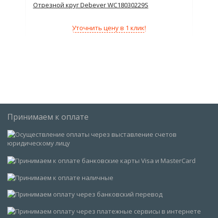
Отрезной круг Debever WC18030229S
Отр
Уточнить цену в 1 клик!
Принимаем к оплате