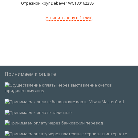
Отрезной круг Debever WC18016228S
Отр
Уточнить цену в 1 клик!
Принимаем к оплате