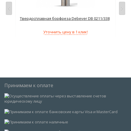
6
Твердосплавная борфреза Debever DB 0211/338
Тве
Уточнить цену в 1 клик!
Принимаем к оплате