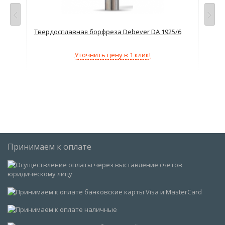
6
Твердосплавная борфреза Debever DA 1925/6
Тве
Уточнить цену в 1 клик!
Принимаем к оплате