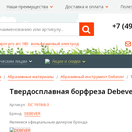
Наши преимущества
Доставка и оплата
Поле
+7 (4
Search
арог pro arc 180
вольфрамовый электрод
ческим лицам
Акции и скидки
а
Абразивные материалы
Абразивный инструмент Debever
Твердосплавная борфреза Debeve
Артикул:
DC 1919/6-3
Бренд:
DEBEVER
Являемся официальным дилером бренда: