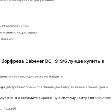
ые характеристики для резания.
длины хвостовика;
остоянную осцилляцию;
 плавно.
борфреза Debever DC 1919/6 лучше купить в
цены на эту позицию ниже не найдете!
ада
дистрибьютора — обеспечим доставку за минимальные сроки!
ьзуем УПД
и
автоматизированную систему контроля
расчетов!
анизаций!