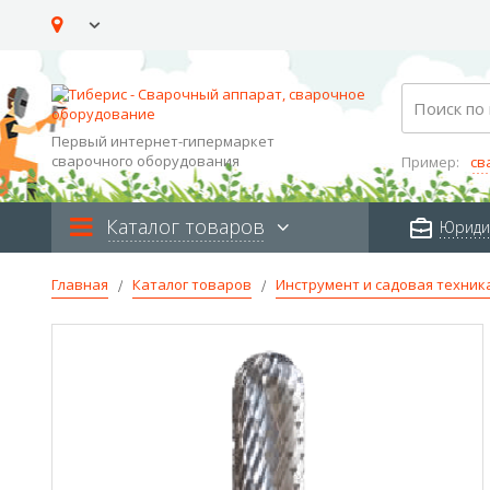
Skip
to
Content
Search
Первый интернет-гипермаркет
сварочного оборудования
Пример:
св
Каталог товаров
Юриди
Главная
Каталог товаров
Инструмент и садовая техник