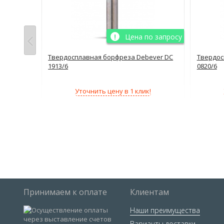
о запросу
Цена по запросу
ever DC
Твердосплавная борфреза Debever DC
Твердос
1913/6
0820/6
!
Уточнить цену в 1 клик!
Принимаем к оплате
Клиентам
Наши преимущества
Варианты доставки