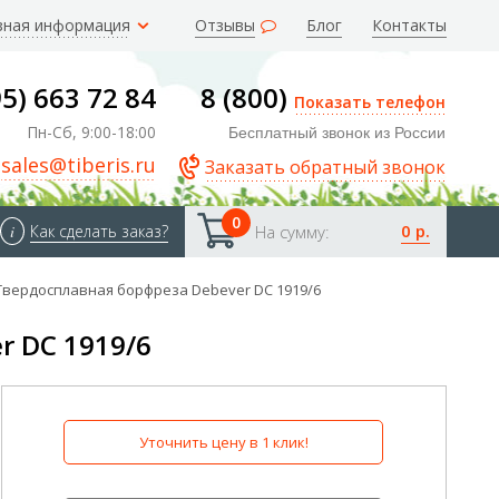
зная информация
Отзывы
Блог
Контакты
95) 663 72 84
8 (800)
Показать телефон
Пн-Сб, 9:00-18:00
Бесплатный звонок из России
sales@tiberis.ru
Заказать обратный звонок
0
0 р.
i
Как сделать заказ?
На сумму:
Твердосплавная борфреза Debever DC 1919/6
r DC 1919/6
Уточнить цену в 1 клик!