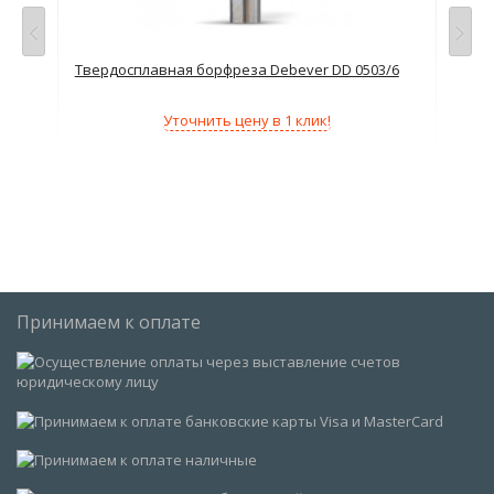
6
Твердосплавная борфреза Debever DD 0503/6
Тве
Уточнить цену в 1 клик!
Принимаем к оплате