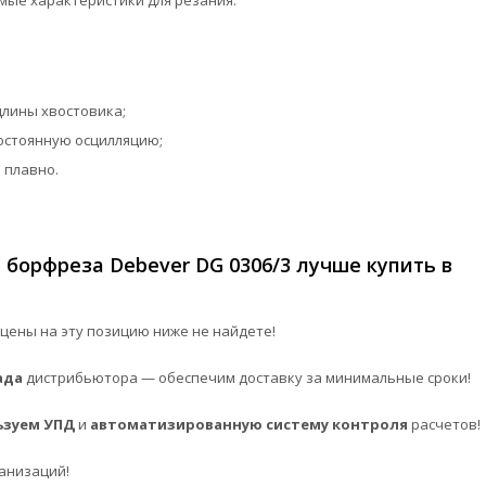
ые характеристики для резания.
длины хвостовика;
остоянную осцилляцию;
 плавно.
борфреза Debever DG 0306/3 лучше купить в
цены на эту позицию ниже не найдете!
ада
дистрибьютора — обеспечим доставку за минимальные сроки!
ьзуем УПД
и
автоматизированную систему контроля
расчетов!
анизаций!