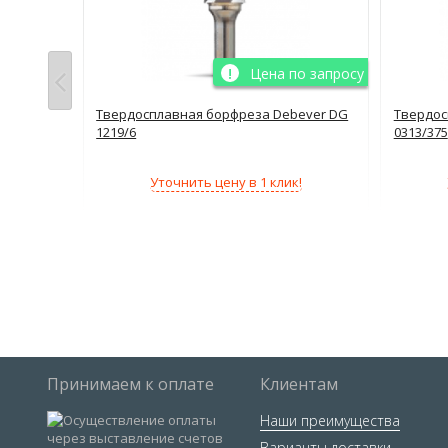
о запросу
Цена по запросу
ever DG
Твердосплавная борфреза Debever DG
Твердос
1219/6
0313/375
!
Уточнить цену в 1 клик!
Принимаем к оплате
Клиентам
Наши преимущества
Варианты доставки