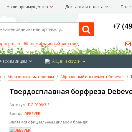
Наши преимущества
Доставка и оплата
Поле
+7 (4
Search
арог pro arc 180
вольфрамовый электрод
ческим лицам
Акции и скидки
а
Абразивные материалы
Абразивный инструмент Debever
Твердосплавная борфреза Debeve
Артикул:
DG 0306/3-3
Бренд:
DEBEVER
Являемся официальным дилером бренда: