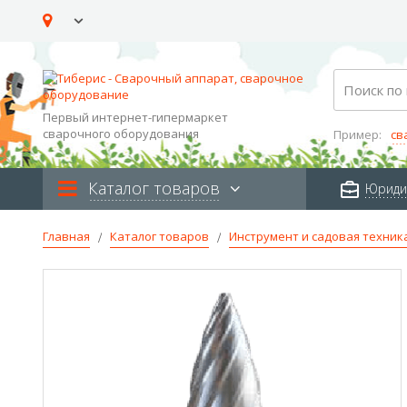
Skip
to
Content
Search
Первый интернет-гипермаркет
сварочного оборудования
Пример:
св
Каталог товаров
Юриди
Главная
Каталог товаров
Инструмент и садовая техник