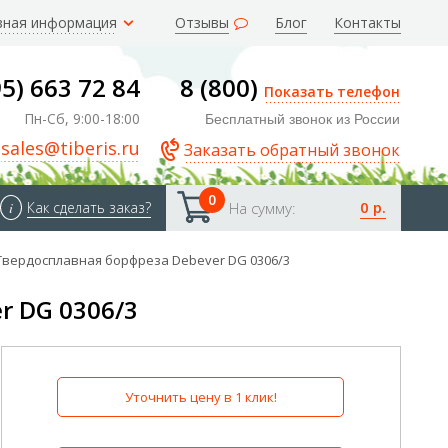
зная информация
Отзывы
Блог
Контакты
95) 663 72 84
8 (800)
Показать телефон
Пн-Сб, 9:00-18:00
Бесплатный звонок из России
sales@tiberis.ru
Заказать обратный звонок
0
0 р.
i
Как сделать заказ?
На сумму:
Твердосплавная борфреза Debever DG 0306/3
r DG 0306/3
Уточнить цену в 1 клик!