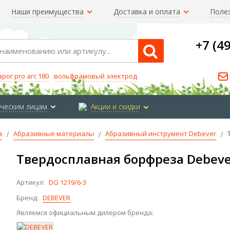
Наши преимущества
Доставка и оплата
Поле
+7 (4
Search
арог pro arc 180
вольфрамовый электрод
ческим лицам
Акции и скидки
а
Абразивные материалы
Абразивный инструмент Debever
Твердосплавная борфреза Debeve
Артикул:
DG 1219/6-3
Бренд:
DEBEVER
Являемся официальным дилером бренда: