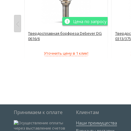
о запросу
Цена по запросу
ever DG
Твердосплавная борфреза Debever DG
Твердос
0616/6
0313/375
!
Уточнить цену в 1 клик!
Принимаем к оплате
Клиентам
Наши преимущества
Варианты доставки