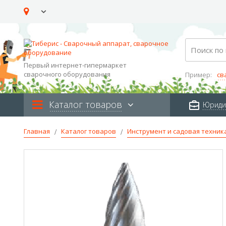
Skip
to
Content
Search
Первый интернет-гипермаркет
сварочного оборудования
Пример:
св
Каталог товаров
Юриди
Главная
Каталог товаров
Инструмент и садовая техник