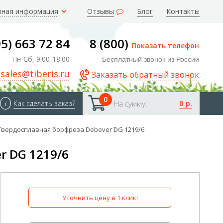
зная информация
Отзывы
Блог
Контакты
95) 663 72 84
8 (800)
Показать телефон
Пн-Сб, 9:00-18:00
Бесплатный звонок из России
sales@tiberis.ru
Заказать обратный звонок
0
0 р.
i
Как сделать заказ?
На сумму:
Твердосплавная борфреза Debever DG 1219/6
r DG 1219/6
Уточнить цену в 1 клик!