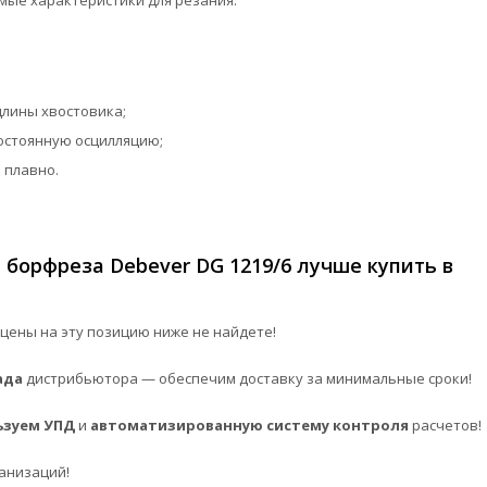
ые характеристики для резания.
длины хвостовика;
остоянную осцилляцию;
 плавно.
борфреза Debever DG 1219/6 лучше купить в
цены на эту позицию ниже не найдете!
ада
дистрибьютора — обеспечим доставку за минимальные сроки!
ьзуем УПД
и
автоматизированную систему контроля
расчетов!
анизаций!