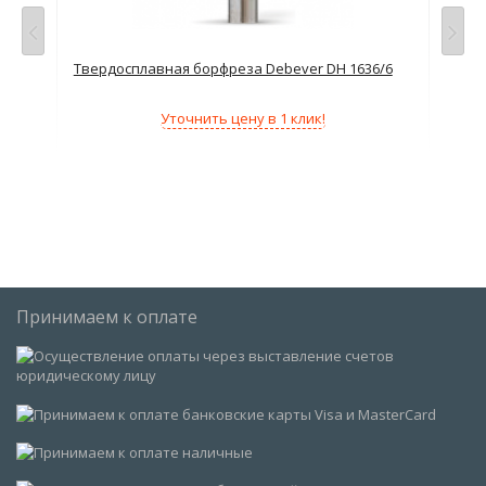
6
Твердосплавная борфреза Debever DH 1636/6
Тве
Уточнить цену в 1 клик!
Принимаем к оплате